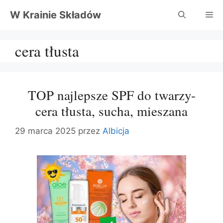
Przejdź
W Krainie Składów
Me
do
treści
cera tłusta
TOP najlepsze SPF do twarzy-
cera tłusta, sucha, mieszana
29 marca 2025
przez
Albicja