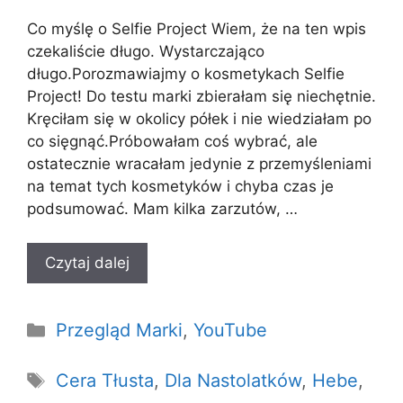
Co myślę o Selfie Project Wiem, że na ten wpis
czekaliście długo. Wystarczająco
długo.Porozmawiajmy o kosmetykach Selfie
Project! Do testu marki zbierałam się niechętnie.
Kręciłam się w okolicy półek i nie wiedziałam po
co sięgnąć.Próbowałam coś wybrać, ale
ostatecznie wracałam jedynie z przemyśleniami
na temat tych kosmetyków i chyba czas je
podsumować. Mam kilka zarzutów, …
Czytaj dalej
Kategorie
Przegląd Marki
,
YouTube
Tagi
Cera Tłusta
,
Dla Nastolatków
,
Hebe
,