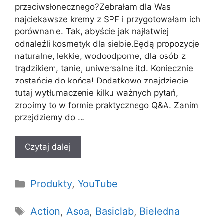
przeciwsłonecznego?Zebrałam dla Was
najciekawsze kremy z SPF i przygotowałam ich
porównanie. Tak, abyście jak najłatwiej
odnaleźli kosmetyk dla siebie.Będą propozycje
naturalne, lekkie, wodoodporne, dla osób z
trądzikiem, tanie, uniwersalne itd. Koniecznie
zostańcie do końca! Dodatkowo znajdziecie
tutaj wytłumaczenie kilku ważnych pytań,
zrobimy to w formie praktycznego Q&A. Zanim
przejdziemy do …
Czytaj dalej
Kategorie
Produkty
,
YouTube
Tagi
Action
,
Asoa
,
Basiclab
,
Bieledna