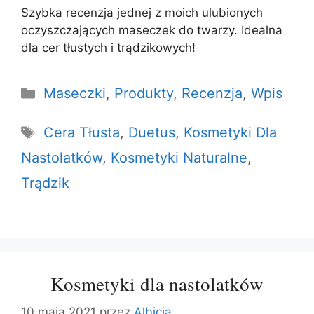
Szybka recenzja jednej z moich ulubionych
oczyszczających maseczek do twarzy. Idealna
dla cer tłustych i trądzikowych!
Kategorie
Maseczki
,
Produkty
,
Recenzja
,
Wpis
Tagi
Cera Tłusta
,
Duetus
,
Kosmetyki Dla
Nastolatków
,
Kosmetyki Naturalne
,
Trądzik
Kosmetyki dla nastolatków
10 maja 2021
przez
Albicja