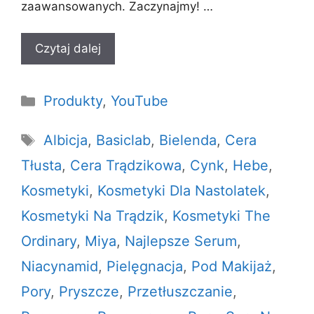
zaawansowanych. Zaczynajmy! …
Czytaj dalej
Kategorie
Produkty
,
YouTube
Tagi
Albicja
,
Basiclab
,
Bielenda
,
Cera
Tłusta
,
Cera Trądzikowa
,
Cynk
,
Hebe
,
Kosmetyki
,
Kosmetyki Dla Nastolatek
,
Kosmetyki Na Trądzik
,
Kosmetyki The
Ordinary
,
Miya
,
Najlepsze Serum
,
Niacynamid
,
Pielęgnacja
,
Pod Makijaż
,
Pory
,
Pryszcze
,
Przetłuszczanie
,