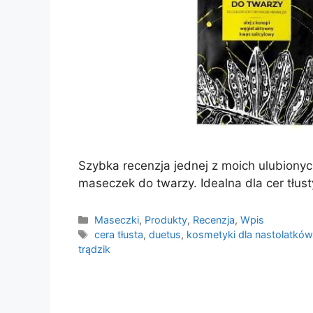
Szybka recenzja jednej z moich ulubiony
maseczek do twarzy. Idealna dla cer tłust
Kategorie
Maseczki
,
Produkty
,
Recenzja
,
Wpis
Tagi
cera tłusta
,
duetus
,
kosmetyki dla nastolatków
trądzik