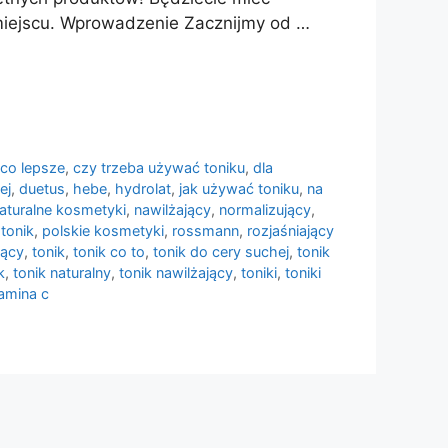
iejscu. Wprowadzenie Zacznijmy od …
,
co lepsze
,
czy trzeba używać toniku
,
dla
ej
,
duetus
,
hebe
,
hydrolat
,
jak używać toniku
,
na
aturalne kosmetyki
,
nawilżający
,
normalizujący
,
 tonik
,
polskie kosmetyki
,
rossmann
,
rozjaśniający
jący
,
tonik
,
tonik co to
,
tonik do cery suchej
,
tonik
k
,
tonik naturalny
,
tonik nawilżający
,
toniki
,
toniki
amina c