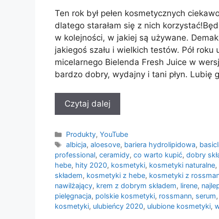
Ten rok był pełen kosmetycznych ciekawos
dlatego starałam się z nich korzystać!B
w kolejności, w jakiej są używane. Demaki
jakiegoś szału i wielkich testów. Pół rok
micelarnego Bielenda Fresh Juice w wers
bardzo dobry, wydajny i tani płyn. Lubię 
Czytaj dalej
Kategorie
Produkty
,
YouTube
Tagi
albicja
,
aloesove
,
bariera hydrolipidowa
,
basic
professional
,
ceramidy
,
co warto kupić
,
dobry skł
hebe
,
hity 2020
,
kosmetyki
,
kosmetyki naturalne
,
składem
,
kosmetyki z hebe
,
kosmetyki z rossma
nawilżający
,
krem z dobrym składem
,
lirene
,
najl
pielęgnacja
,
polskie kosmetyki
,
rossmann
,
serum
kosmetyki
,
ulubieńcy 2020
,
ulubione kosmetyki
,
w