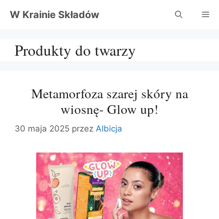
Przejdź
W Krainie Składów
Me
do
treści
Produkty do twarzy
Metamorfoza szarej skóry na
wiosnę- Glow up!
30 maja 2025
przez
Albicja