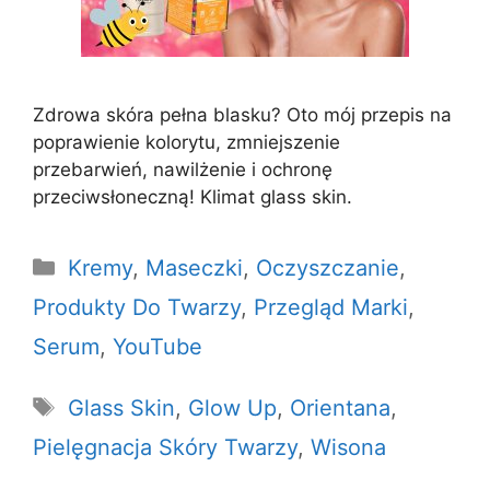
Zdrowa skóra pełna blasku? Oto mój przepis na
poprawienie kolorytu, zmniejszenie
przebarwień, nawilżenie i ochronę
przeciwsłoneczną! Klimat glass skin.
Kategorie
Kremy
,
Maseczki
,
Oczyszczanie
,
Produkty Do Twarzy
,
Przegląd Marki
,
Serum
,
YouTube
Tagi
Glass Skin
,
Glow Up
,
Orientana
,
Pielęgnacja Skóry Twarzy
,
Wisona