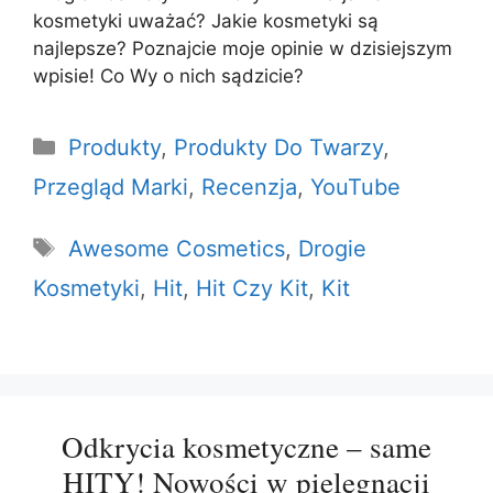
kosmetyki uważać? Jakie kosmetyki są
najlepsze? Poznajcie moje opinie w dzisiejszym
wpisie! Co Wy o nich sądzicie?
Kategorie
Produkty
,
Produkty Do Twarzy
,
Przegląd Marki
,
Recenzja
,
YouTube
Tagi
Awesome Cosmetics
,
Drogie
Kosmetyki
,
Hit
,
Hit Czy Kit
,
Kit
Odkrycia kosmetyczne – same
HITY! Nowości w pielęgnacji