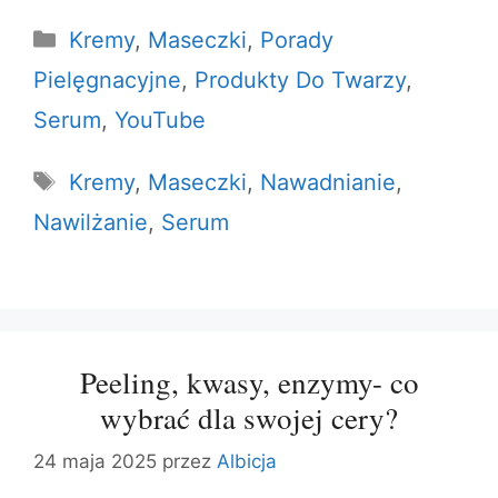
Kategorie
Kremy
,
Maseczki
,
Porady
Pielęgnacyjne
,
Produkty Do Twarzy
,
Serum
,
YouTube
Tagi
Kremy
,
Maseczki
,
Nawadnianie
,
Nawilżanie
,
Serum
Peeling, kwasy, enzymy- co
wybrać dla swojej cery?
24 maja 2025
przez
Albicja