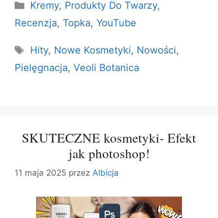
Kategorie
Kremy
,
Produkty Do Twarzy
,
Recenzja
,
Topka
,
YouTube
Tagi
Hity
,
Nowe Kosmetyki
,
Nowości
,
Pielęgnacja
,
Veoli Botanica
SKUTECZNE kosmetyki- Efekt
jak photoshop!
11 maja 2025
przez
Albicja