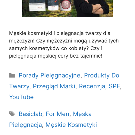
Męskie kosmetyki i pielęgnacja twarzy dla
mężczyzn! Czy mężczyźni mogą używać tych
samych kosmetyków co kobiety? Czyli
pielęgnacja męskiej cery bez tajemnic!
Kategorie
Porady Pielęgnacyjne
,
Produkty Do
Twarzy
,
Przegląd Marki
,
Recenzja
,
SPF
,
YouTube
Tagi
Basiclab
,
For Men
,
Męska
Pielęgnacja
,
Męskie Kosmetyki