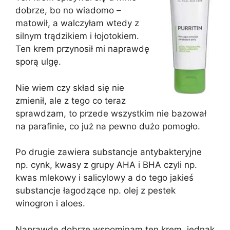
dobrze, bo no wiadomo –
matowił, a walczyłam wtedy z
silnym trądzikiem i łojotokiem.
Ten krem przynosił mi naprawdę
sporą ulgę.
Nie wiem czy skład się nie
zmienił, ale z tego co teraz
sprawdzam, to przede wszystkim nie bazował
na parafinie, co już na pewno dużo pomogło.
Po drugie zawiera substancje antybakteryjne
np. cynk, kwasy z grupy AHA i BHA czyli np.
kwas mlekowy i salicylowy a do tego jakieś
substancje łagodzące np. olej z pestek
winogron i aloes.
Naprawdę dobrze wspominam ten krem, jednak