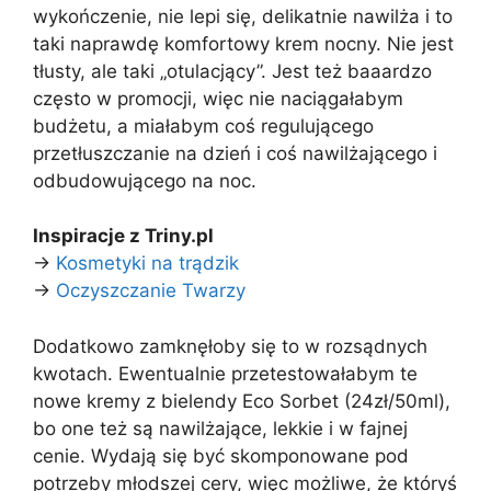
wykończenie, nie lepi się, delikatnie nawilża i to
taki naprawdę komfortowy krem nocny. Nie jest
tłusty, ale taki „otulacjący”. Jest też baaardzo
często w promocji, więc nie naciągałabym
budżetu, a miałabym coś regulującego
przetłuszczanie na dzień i coś nawilżającego i
odbudowującego na noc.
Inspiracje z Triny.pl
→
Kosmetyki na trądzik
→
Oczyszczanie Twarzy
Dodatkowo zamknęłoby się to w rozsądnych
kwotach. Ewentualnie przetestowałabym te
nowe kremy z bielendy Eco Sorbet (24zł/50ml),
bo one też są nawilżające, lekkie i w fajnej
cenie. Wydają się być skomponowane pod
potrzeby młodszej cery, więc możliwe, że któryś