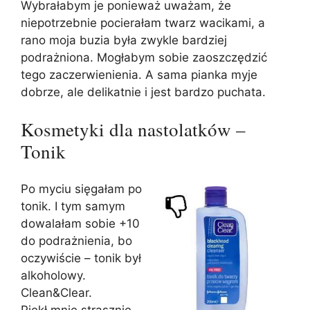
Wybrałabym je ponieważ uważam, że
niepotrzebnie pocierałam twarz wacikami, a
rano moja buzia była zwykle bardziej
podrażniona. Mogłabym sobie zaoszczędzić
tego zaczerwienienia. A sama pianka myje
dobrze, ale delikatnie i jest bardzo puchata.
Kosmetyki dla nastolatków –
Tonik
Po myciu sięgałam po
tonik. I tym samym
dowalałam sobie +10
do podrażnienia, bo
oczywiście – tonik był
alkoholowy.
Clean&Clear.
Piekł mnie strasznie,