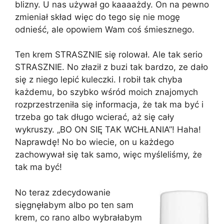
blizny. U nas używał go kaaaażdy. On na pewno
zmieniał skład więc do tego się nie mogę
odnieść, ale opowiem Wam coś śmiesznego.
Ten krem STRASZNIE się rolował. Ale tak serio
STRASZNIE. No złaził z buzi tak bardzo, ze dało
się z niego lepić kuleczki. I robił tak chyba
każdemu, bo szybko wśród moich znajomych
rozprzestrzeniła się informacja, że tak ma być i
trzeba go tak długo wcierać, aż się cały
wykruszy. „BO ON SIĘ TAK WCHŁANIA”! Haha!
Naprawdę! No bo wiecie, on u każdego
zachowywał się tak samo, więc myśleliśmy, że
tak ma być!
No teraz zdecydowanie
sięgnęłabym albo po ten sam
krem, co rano albo wybrałabym