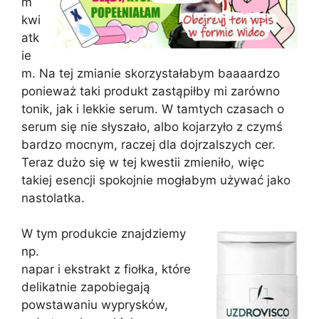
m
kwi
atk
ie
m. Na tej zmianie skorzystałabym baaaardzo
ponieważ taki produkt zastąpiłby mi zarówno
tonik, jak i lekkie serum. W tamtych czasach o
serum się nie słyszało, albo kojarzyło z czymś
bardzo mocnym, raczej dla dojrzalszych cer.
Teraz dużo się w tej kwestii zmieniło, więc
takiej esencji spokojnie mogłabym używać jako
nastolatka.
W tym produkcie znajdziemy
np.
napar i ekstrakt z fiołka, które
delikatnie zapobiegają
powstawaniu wyprysków,