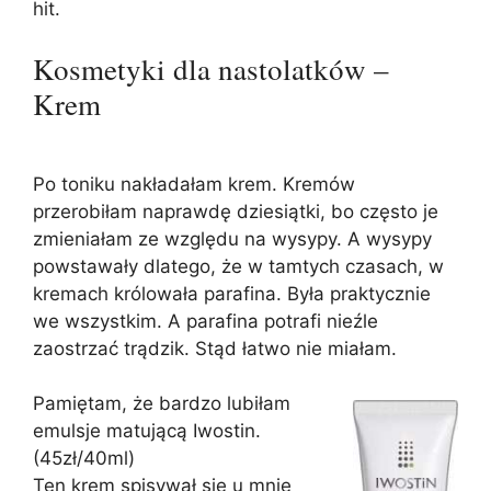
hit.
Kosmetyki dla nastolatków –
Krem
Po toniku nakładałam krem. Kremów
przerobiłam naprawdę dziesiątki, bo często je
zmieniałam ze względu na wysypy. A wysypy
powstawały dlatego, że w tamtych czasach, w
kremach królowała parafina. Była praktycznie
we wszystkim. A parafina potrafi nieźle
zaostrzać trądzik. Stąd łatwo nie miałam.
Pamiętam, że bardzo lubiłam
emulsje matującą Iwostin.
(45zł/40ml)
Ten krem spisywał się u mnie