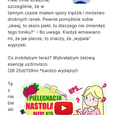
szczególnie, że w
tamtym czasie miałam spory trądzik i mnóstwo
drobnych ranek. Pewnie pomyślicie sobie
„okeej, to skoro piekł, to dlaczego nie zmieniłaś
tego toniku?” – Bo uwaga. Kiedyś wmawiano
mi, że jak piecze, to znaczy, że „wypala”
wypryski.
Co zrobiłabym teraz? Wybrałabym żelową
esencję uzdrovisco.
(2B 25zł/159ml *bardzo wydajny!)
Tę
z
nie
bie
ski