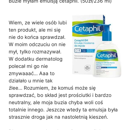
Buzie myłam emulsją cetaphil. (50zł/236 ml)
Wiem, ze wiele osób lubi
ten produkt, ale mi się
nie do końca sprawdzał.
W moim odczuciu on nie
mył, tylko rozmazywał.
W dodatku dermatolog
polecał mi go nie
zmywaaać… Aaa to
działało u mnie tak
źlee… Rozumiem, że komuś może się
sprawdzać, bo skład jest prościutki i bardzo
neutralny, ale moja buzia chyba woli coś
totalnie innego. Jeszcze wtedy ta emulsja była
strasznie droga jak na nastoletnią kieszeń.