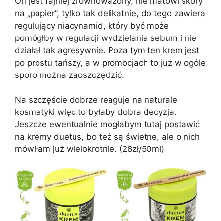
On jest fajniej zrównoważony, nie matowi skóry
na „papier”, tylko tak delikatnie, do tego zawiera
regulujący niacynamid, który być może
pomógłby w regulacji wydzielania sebum i nie
działał tak agresywnie. Poza tym ten krem jest
po prostu tańszy, a w promocjach to już w ogóle
sporo można zaoszczędzić.
Na szczęście dobrze reaguje na naturale
kosmetyki więc to byłaby dobra decyzja.
Jeszcze ewentualnie mogłabym tutaj postawić
na kremy duetus, bo też są świetne, ale o nich
mówiłam już wielokrotnie. (28zł/50ml)