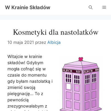
Przejdź
W Krainie Składów
Me
do
treści
Kosmetyki dla nastolatków
10 maja 2021
przez
Albicja
Witajcie w krainie
składów! Gdybym
mogła cofnąć się w
czasie do momentu
gdy byłam nastolatką i
zmienić swoją
pielęgnację… To z
pewnością
zrezygnowałabym z