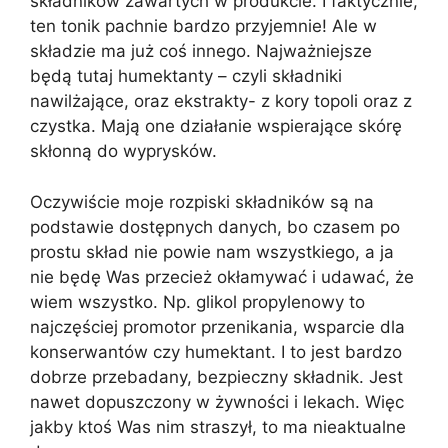
składników zawartych w produkcie. I faktycznie,
ten tonik pachnie bardzo przyjemnie! Ale w
składzie ma już coś innego. Najważniejsze
będą tutaj humektanty – czyli składniki
nawilżające, oraz ekstrakty- z kory topoli oraz z
czystka. Mają one działanie wspierające skórę
skłonną do wyprysków.
Oczywiście moje rozpiski składników są na
podstawie dostępnych danych, bo czasem po
prostu skład nie powie nam wszystkiego, a ja
nie będę Was przecież okłamywać i udawać, że
wiem wszystko. Np. glikol propylenowy to
najczęściej promotor przenikania, wsparcie dla
konserwantów czy humektant. I to jest bardzo
dobrze przebadany, bezpieczny składnik. Jest
nawet dopuszczony w żywności i lekach. Więc
jakby ktoś Was nim straszył, to ma nieaktualne