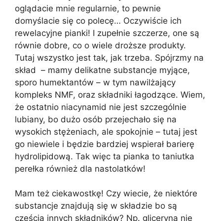
oglądacie mnie regularnie, to pewnie
domyślacie się co polecę… Oczywiście ich
rewelacyjne pianki! I zupełnie szczerze, one są
równie dobre, co o wiele droższe produkty.
Tutaj wszystko jest tak, jak trzeba. Spójrzmy na
skład – mamy delikatne substancje myjące,
sporo humektantów – w tym nawilżający
kompleks NMF, oraz składniki łagodzące. Wiem,
że ostatnio niacynamid nie jest szczególnie
lubiany, bo dużo osób przejechało się na
wysokich stężeniach, ale spokojnie – tutaj jest
go niewiele i będzie bardziej wspierał barierę
hydrolipidową. Tak więc ta pianka to taniutka
perełka również dla nastolatków!
Mam też ciekawostkę! Czy wiecie, że niektóre
substancje znajdują się w składzie bo są
częścią innych składników? Np. gliceryna nie