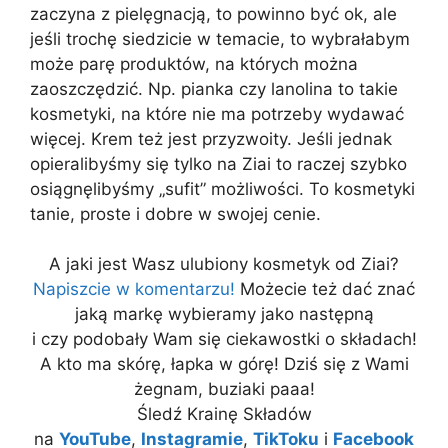
zaczyna z pielęgnacją, to powinno być ok, ale
jeśli trochę siedzicie w temacie, to wybrałabym
może parę produktów, na których można
zaoszczędzić. Np. pianka czy lanolina to takie
kosmetyki, na które nie ma potrzeby wydawać
więcej. Krem też jest przyzwoity. Jeśli jednak
opieralibyśmy się tylko na Ziai to raczej szybko
osiągnęlibyśmy „sufit” możliwości. To kosmetyki
tanie, proste i dobre w swojej cenie.
A jaki jest Wasz ulubiony kosmetyk od Ziai?
Napiszcie w komentarzu!
Możecie też dać znać
jaką markę wybieramy jako następną
i czy podobały Wam się ciekawostki o składach!
A kto ma skórę, łapka w górę! Dziś się z Wami
żegnam, buziaki paaa!
Śledź Krainę Składów
na
YouTube
,
Instagramie
,
TikToku
i
Facebook