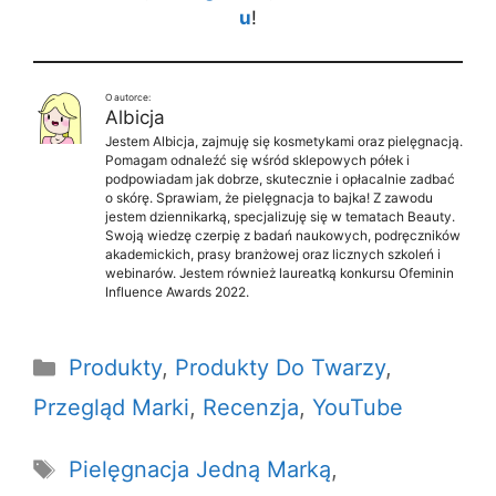
u
!
O autorce:
Albicja
Jestem Albicja, zajmuję się kosmetykami oraz pielęgnacją.
Pomagam odnaleźć się wśród sklepowych półek i
podpowiadam jak dobrze, skutecznie i opłacalnie zadbać
o skórę. Sprawiam, że pielęgnacja to bajka! Z zawodu
jestem dziennikarką, specjalizuję się w tematach Beauty.
Swoją wiedzę czerpię z badań naukowych, podręczników
akademickich, prasy branżowej oraz licznych szkoleń i
webinarów. Jestem również laureatką konkursu Ofeminin
Influence Awards 2022.
Kategorie
Produkty
,
Produkty Do Twarzy
,
Przegląd Marki
,
Recenzja
,
YouTube
Tagi
Pielęgnacja Jedną Marką
,