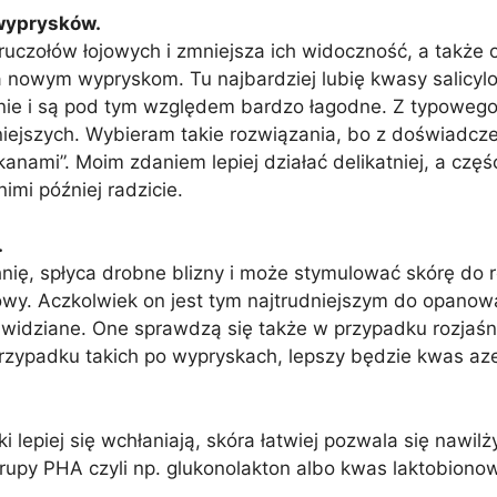
 wyprysków.
czołów łojowych i zmniejsza ich widoczność, a także o
a nowym wypryskom. Tu najbardziej lubię kwasy salicylo
nie i są pod tym względem bardzo łagodne. Z typowego
niejszych. Wybieram takie rozwiązania, bo z doświadcz
anami”. Moim zdaniem lepiej działać delikatniej, a częś
nimi później radzicie.
.
nię, spłyca drobne blizny i może stymulować skórę do r
kolowy. Aczkolwiek on jest tym najtrudniejszym do opano
widziane. One sprawdzą się także w przypadku rozjaśni
rzypadku takich po wypryskach, lepszy będzie kwas azel
.
i lepiej się wchłaniają, skóra łatwiej pozwala się nawilży
grupy PHA czyli np. glukonolakton albo kwas laktobiono