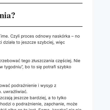
nia?
 Time. Czyli proces odnowy naskórka – no
działa to jeszcze szybciej, więc
trzebować tego złuszczania częściej. Nie
 tygodniu”, bo to się potrafi szybko
dować podrażnienie i wysyp z
. uwrażliwiać.
czają jeszcze bardziej, a to tylko
Chodzi o podrażnienie, zapchanie, może
ić albo co to jest. Sama „kaszka” nic nie