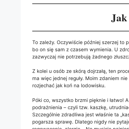
Jak
To zależy. Oczywiście później szerzej to
bo on się sam z czasem wymienia. U zdrow
zazwyczaj nie potrzebują żadnego złuszc
Z kolei u osób ze skórą dojrzałą, ten pr
ma więc jednej reguły. Moim zdaniem nie 
rozjechać jak koń na lodowisku.
Póki co, wszystko brzmi pięknie i łatwo!
podrażnienia – czyli tzw. kaszkę, utrudnia
Szczególnie zdradliwa jest właśnie ta „kas
pogarsza sprawę. Dlatego nigdy nie pyta
rogowacenie, alergię… No musicie najpier