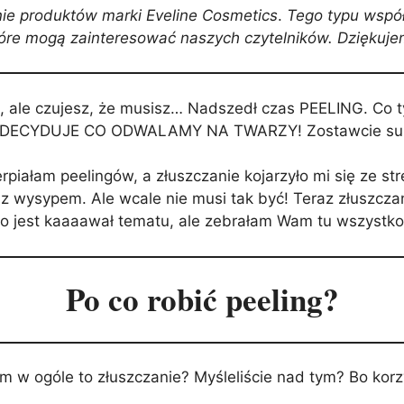
nie produktów marki Eveline Cosmetics
.
Tego typu współ
które mogą zainteresować naszych czytelników. Dziękuje
z, ale czujesz, że musisz… Nadszedł czas PEELING. Co
DECYDUJE CO ODWALAMY NA TWARZY! Zostawcie subi
ierpiałam peelingów, a złuszczanie kojarzyło mi się ze s
z wysypem. Ale wcale nie musi tak być! Teraz złuszczan
 to jest kaaaawał tematu, ale zebrałam Wam tu wszystko 
Po co robić peeling?
m w ogóle to złuszczanie? Myśleliście nad tym? Bo korzy