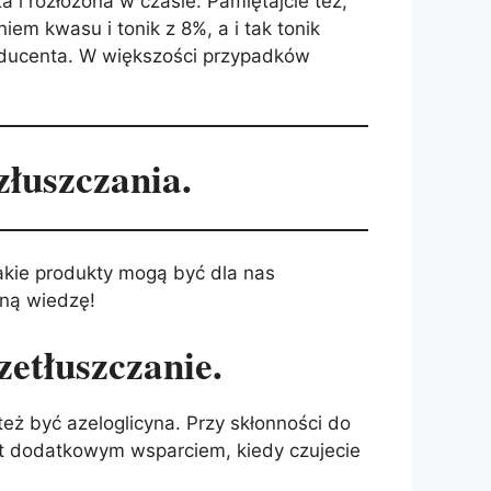
 i rozłożona w czasie. Pamiętajcie też,
em kwasu i tonik z 8%, a i tak tonik
roducenta. W większości przypadków
łuszczania.
jakie produkty mogą być dla nas
aną wiedzę!
zetłuszczanie.
eż być azeloglicyna. Przy skłonności do
st dodatkowym wsparciem, kiedy czujecie