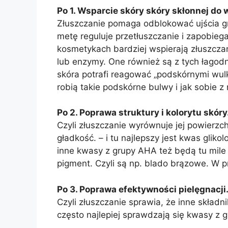
Po 1. Wsparcie skóry skóry skłonnej do
Złuszczanie pomaga odblokować ujścia gru
metę reguluje przetłuszczanie i zapobieg
kosmetykach bardziej wspierają złuszcza
lub enzymy. One również są z tych łagod
skóra potrafi reagować „podskórnymi wulk
robią takie podskórne bulwy i jak sobie z 
Po 2. Poprawa struktury i kolorytu skóry
Czyli złuszczanie wyrównuje jej powierzch
gładkość. – i tu najlepszy jest kwas gli
inne kwasy z grupy AHA też będą tu mile 
pigment. Czyli są np. blado brązowe. W p
Po 3. Poprawa efektywności pielęgnacji
Czyli złuszczanie sprawia, że inne składnik
często najlepiej sprawdzają się kwasy z 