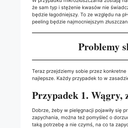
W przypadku mikrozłuszczania zostają nam
że sam typ i stężenie kwasów nie świadcz
będzie łagodniejszy. To ze względu na p
peeling będzie najmocniejszym złuszczani
Problemy s
Teraz przejdziemy sobie przez konkretne 
najlepsze. Każdy przypadek to w zasadz
Przypadek 1. Wągry, z
Dobrze, żeby w pielęgnacji pojawiły się 
zapychania, można też pomyśleć o dorzuc
taką potrzebę a nie czymś, na co ta zapy