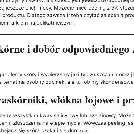
 enzymy i kwasy, ale całość jest jeeeszcze łagodniejsza
ą jeszcze o ich mocy. Możecie mieć peeling z 5% stężeni
H produktu. Dlatego zawsze trzeba czytać zalecenia p
em, a krem najdelikatniejszym.
kórne i dobór odpowiedniego z
problemy skóry i wybierzemy jaki typ złuszczania oraz 
ie temat na osobny odcinek, ale tu robimy skondensow
askórniki, włókna łojowe i pr
przede wszystkim kwas salicylowy lub azelainowy. Może t
eniu złuszczania na etapie mycia. Wówczas peeling je
chająca się skóra czeka i się domaga.