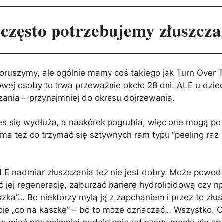
 często potrzebujemy złuszcza
 poruszymy, ale ogólnie mamy coś takiego jak Turn Over
ej osoby to trwa przeważnie około 28 dni. ALE u dzieci 
zania – przynajmniej do okresu dojrzewania.
oces się wydłuża, a naskórek pogrubia, więc one mogą po
ma też co trzymać się sztywnych ram typu “peeling raz w
 ALE nadmiar złuszczania też nie jest dobry. Może powo
ć jej regenerację, zaburzać barierę hydrolipidową czy np
zka”… Bo niektórzy mylą ją z zapchaniem i przez to złusz
jcie „co na kaszkę” – bo to może oznaczać… Wszystko. 
w mieć przynajmniej podejrzenie od czego mogła się zrob