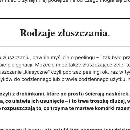
Rodzaje złuszczania
.
łuszczaniu, pewnie myślicie o peelingu – i tak było prz
 pielęgnacji. Możecie mieć także złuszczające żele, to
łuszczanie „klasyczne” czyli poprzez peelingi ok. raz w t
etyków do codziennego lub prawie codziennego użytku.
zyli z drobinkami, które po prostu ścierają naskórek
co ułatwia ich usunięcie – i to trwa troszkę dłużej, 
e rozpuszczają to, co trzyma te martwe komórki raze