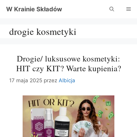
Przejdź
W Krainie Składów
Me
do
treści
drogie kosmetyki
Drogie/ luksusowe kosmetyki:
HIT czy KIT? Warte kupienia?
17 maja 2025
przez
Albicja