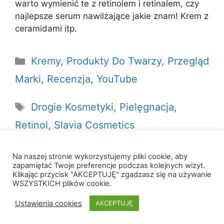
warto wymienić te z retinolem i retinalem, czy
najlepsze serum nawilżające jakie znam! Krem z
ceramidami itp.
Kategorie
Kremy
,
Produkty Do Twarzy
,
Przegląd
Marki
,
Recenzja
,
YouTube
Tagi
Drogie Kosmetyki
,
Pielęgnacja
,
Retinol
,
Slavia Cosmetics
Na naszej stronie wykorzystujemy pliki cookie, aby
zapamiętać Twoje preferencje podczas kolejnych wizyt.
Klikając przycisk "AKCEPTUJĘ" zgadzasz się na używanie
WSZYSTKICH plików cookie.
© 2026 W Krainie Składów
• Zbudowany z
Ustawienia cookies
AKCEPTUJĘ
GeneratePress