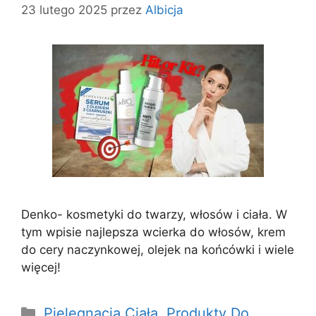
23 lutego 2025
przez
Albicja
Denko- kosmetyki do twarzy, włosów i ciała. W
tym wpisie najlepsza wcierka do włosów, krem
do cery naczynkowej, olejek na końcówki i wiele
więcej!
Kategorie
Pielęgnacja Ciała
,
Produkty Do