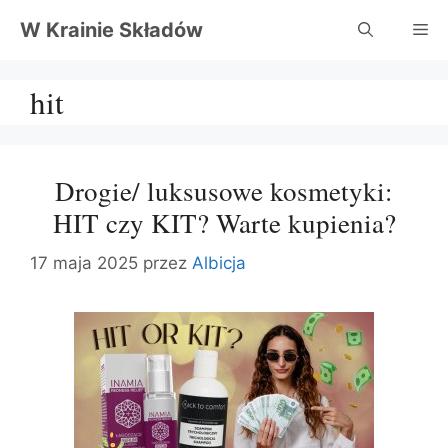
Przejdź
W Krainie Składów
Me
do
treści
hit
Drogie/ luksusowe kosmetyki:
HIT czy KIT? Warte kupienia?
17 maja 2025
przez
Albicja