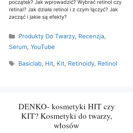
początek? Jak wprowadzić? Wybrać retinol czy
retinal? Jak działa retinol i z czym łączyć? Jak
zacząć i jakie są efekty?
Kategorie
Produkty Do Twarzy
,
Recenzja
,
Serum
,
YouTube
Tagi
Basiclab
,
Hit
,
Kit
,
Retinoidy
,
Retinol
DENKO- kosmetyki HIT czy
KIT? Kosmetyki do twarzy,
włosów