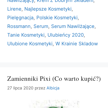
Nawilżający
,
Krem Z Dobrym Składem
,
Lirene
,
Najlepsze Kosmetyki
,
Pielęgnacja
,
Polskie Kosmetyki
,
Rossmann
,
Serum
,
Serum Nawilżające
,
Tanie Kosmetyki
,
Ulubieńcy 2020
,
Ulubione Kosmetyki
,
W Krainie Skladow
Zamienniki Pixi (Co warto kupić?)
27 lipca 2020
przez
Albicja