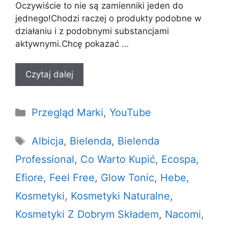
Oczywiście to nie są zamienniki jeden do
jednego!Chodzi raczej o produkty podobne w
działaniu i z podobnymi substancjami
aktywnymi.Chcę pokazać …
Czytaj dalej
Kategorie
Przegląd Marki
,
YouTube
Tagi
Albicja
,
Bielenda
,
Bielenda
Professional
,
Co Warto Kupić
,
Ecospa
,
Efiore
,
Feel Free
,
Glow Tonic
,
Hebe
,
Kosmetyki
,
Kosmetyki Naturalne
,
Kosmetyki Z Dobrym Składem
,
Nacomi
,