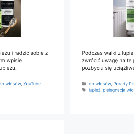
eżu i radzić sobie z
Podczas walki z łupi
ym wpisie
zwrócić uwagę na te 
upieżu.
pozbyciu się uciążli
Kategorie
do włosów
,
YouTube
do włosów
,
Porady Pi
Tagi
łupież
,
pielęgnacja wł