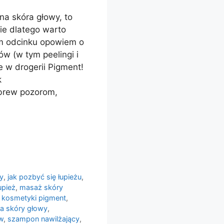
na skóra głowy, to
ie dlatego warto
ym odcinku opowiem o
w (w tym peelingi i
e w drogerii Pigment!
k
Wbrew pozorom,
y
,
jak pozbyć się łupieżu
,
upież
,
masaż skóry
e kosmetyki pigment
,
ja skóry głowy
,
w
,
szampon nawilżający
,