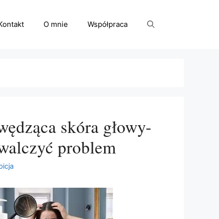
Kontakt
O mnie
Współpraca
swędząca skóra głowy-
zwalczyć problem
bicja