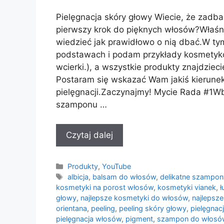
Pielęgnacja skóry głowy Wiecie, że zadba
pierwszy krok do pięknych włosów?Właśn
wiedzieć jak prawidłowo o nią dbać.W t
podstawach i podam przykłady kosmetykó
wcierki.), a wszystkie produkty znajdzieci
Postaram się wskazać Wam jakiś kierune
pielęgnacji.Zaczynajmy! Mycie Rada #1
szamponu …
Czytaj dalej
Kategorie
Produkty
,
YouTube
Tagi
albicja
,
balsam do włosów
,
delikatne szampon
kosmetyki na porost włosów
,
kosmetyki vianek
,
ł
głowy
,
najlepsze kosmetyki do włosów
,
najlepsz
orientana
,
peeling
,
peeling skóry głowy
,
pielęgnac
pielęgnacja włosów
,
pigment
,
szampon do włosó