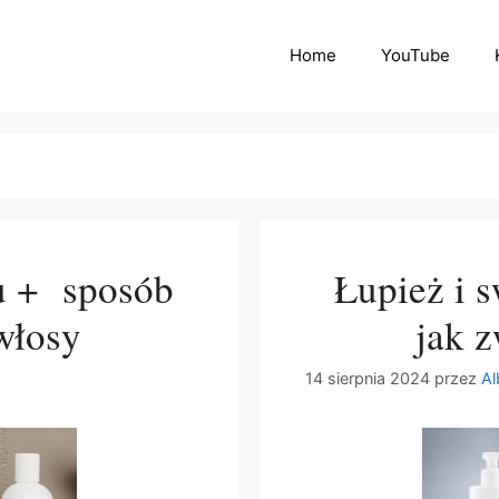
Home
YouTube
żu + sposób
Łupież i 
włosy
jak 
14 sierpnia 2024
przez
Al