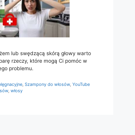
eżem lub swędzącą skórą głowy warto
parę rzeczy, które mogą Ci pomóc w
wego problemu.
elęgnacyjne
,
Szampony do włosów
,
YouTube
osów
,
włosy