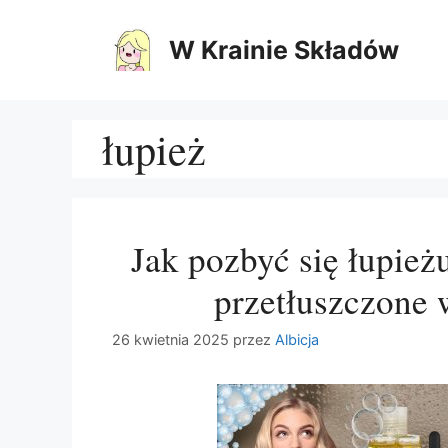
Przejdź
do
W Krainie Składów
treści
łupież
Jak pozbyć się łupie
przetłuszczone 
26 kwietnia 2025
przez
Albicja