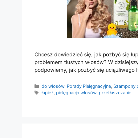
Chcesz dowiedzieć się, jak pozbyć się łupi
problemem tłustych włosów? W dzisiejsz
podpowiemy, jak pozbyć się uciążliwego ł
Kategorie
do włosów
,
Porady Pielęgnacyjne
,
Szampony 
Tagi
łupież
,
pielęgnacja włosów
,
przetłuszczanie