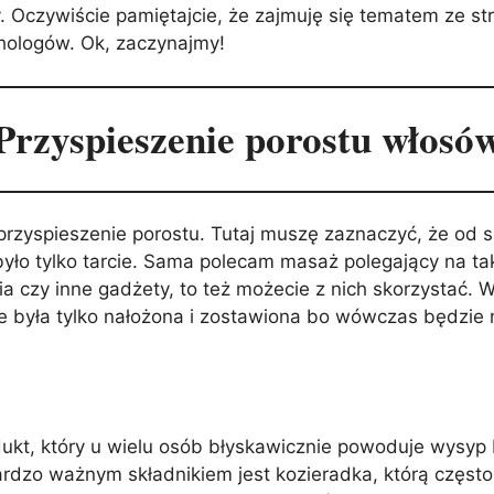
Oczywiście pamiętajcie, że zajmuję się tematem ze stro
chologów. Ok, zaczynajmy!
Przyspieszenie porostu włosó
 przyspieszenie porostu. Tutaj muszę zaznaczyć, że od 
 było tylko tarcie. Sama polecam masaż polegający na ta
ia czy inne gadżety, to też możecie z nich skorzystać.
nie była tylko nałożona i zostawiona bo wówczas będzie 
ukt, który u wielu osób błyskawicznie powoduje wysyp 
ardzo ważnym składnikiem jest kozieradka, którą częs