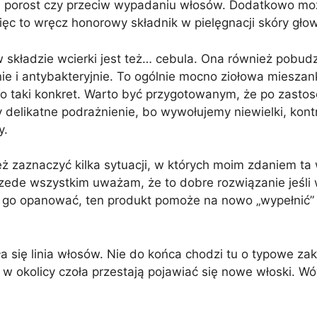
 porost czy przeciw wypadaniu włosów. Dodatkowo mo
ęc to wręcz honorowy składnik w pielęgnacji skóry głow
 składzie wcierki jest też… cebula. Ona również pobudz
nie i antybakteryjnie. To ogólnie mocno ziołowa mies
To taki konkret. Warto być przygotowanym, że po zasto
 delikatne podrażnienie, bo wywołujemy niewielki, kon
y.
ż zaznaczyć kilka sytuacji, w których moim zdaniem t
zede wszystkim uważam, że to dobre rozwiązanie jeśli w
 go opanować, ten produkt pomoże na nowo „wypełnić” 
ła się linia włosów. Nie do końca chodzi tu o typowe z
y w okolicy czoła przestają pojawiać się nowe włoski. 