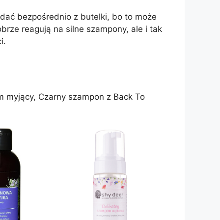
adać bezpośrednio z butelki, bo to może
ze reagują na silne szampony, ale i tak
i.
em myjący, Czarny szampon z Back To