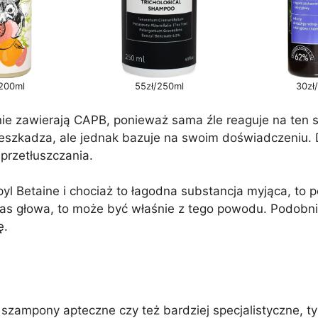
200ml
55zł/250ml
30zł
ie zawierają CAPB, ponieważ sama źle reaguje na ten sk
rzeszkadza, ale jednak bazuje na swoim doświadczeniu. 
przetłuszczania.
l Betaine i chociaż to łagodna substancja myjąca, to 
 Was głowa, to może być właśnie z tego powodu. Podob
ę.
o szampony apteczne czy też bardziej specjalistyczne, t