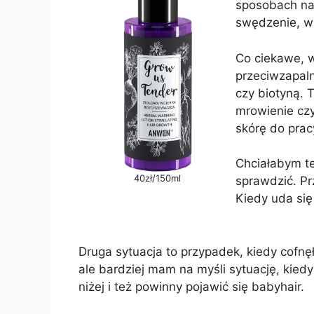
sposobach na
swędzenie, wi
Co ciekawe, w
przeciwzapal
czy biotyną. 
mrowienie czy
skórę do prac
Chciałabym te
40zł/150ml
sprawdzić. Pr
Kiedy uda się
Druga sytuacja to przypadek, kiedy cofnę
ale bardziej mam na myśli sytuację, kied
niżej i też powinny pojawić się babyhair.