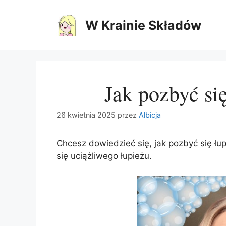
Przejdź
do
W Krainie Składów
treści
Jak pozbyć si
26 kwietnia 2025
przez
Albicja
Chcesz dowiedzieć się, jak pozbyć się łu
się uciążliwego łupieżu.