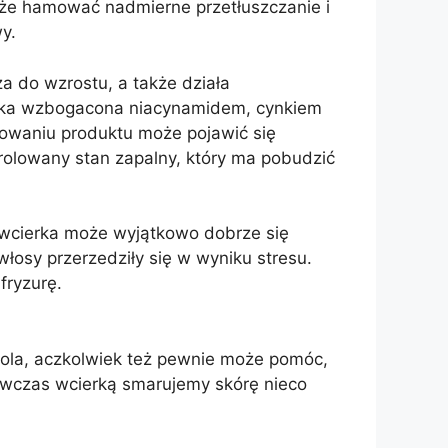
że hamować nadmierne przetłuszczanie i
y.
a do wzrostu, a także działa
zanka wzbogacona niacynamidem, cynkiem
sowaniu produktu może pojawić się
trolowany stan zapalny, który ma pobudzić
a wcierka może wyjątkowo dobrze się
łosy przerzedziły się w wyniku stresu.
fryzurę.
akola, aczkolwiek też pewnie może pomóc,
Wówczas wcierką smarujemy skórę nieco