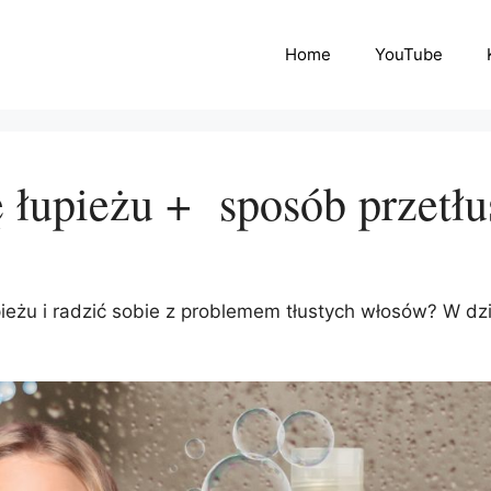
Home
YouTube
ę łupieżu + sposób przetł
pieżu i radzić sobie z problemem tłustych włosów? W d