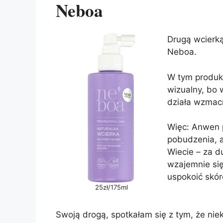
Neboa
Drugą wcierką
Neboa.
W tym produkc
wizualny, bo 
działa wzmacn
Więc: Anwen p
pobudzenia, a
Wiecie – za d
wzajemnie si
uspokoić skór
25zł/175ml
Swoją drogą, spotkałam się z tym, że nie