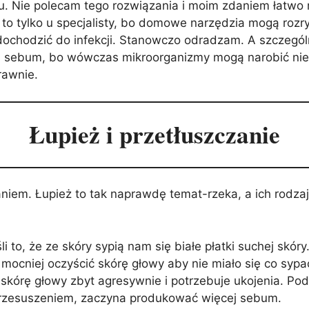
u. Nie polecam tego rozwiązania i moim zdaniem łatwo
, to tylko u specjalisty, bo domowe narzędzia mogą rozr
chodzić do infekcji. Stanowczo odradzam. A szczególn
ja sebum, bo wówczas mikroorganizmy mogą narobić ni
rawnie.
Łupież i przetłuszczanie
aniem. Łupież to tak naprawdę temat-rzeka, a ich rodza
 to, że ze skóry sypią nam się białe płatki suchej skór
ocniej oczyścić skórę głowy aby nie miało się co sypa
 skórę głowy zbyt agresywnie i potrzebuje ukojenia. Pod
przesuszeniem, zaczyna produkować więcej sebum.