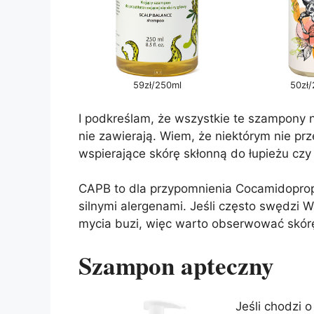
59zł/250ml
50zł/
I podkreślam, że wszystkie te szampony n
nie zawierają. Wiem, że niektórym nie p
wspierające skórę skłonną do łupieżu czy 
CAPB to dla przypomnienia Cocamidopropy
silnymi alergenami. Jeśli często swędzi
mycia buzi, więc warto obserwować skór
Szampon apteczny
Jeśli chodzi 