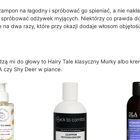
zampon na łagodny i spróbować go spieniać, a nie nakł
 spróbować odżywek myjących. Niektórzy co prawda dobr
 na dwa razy, które przy okazji dodaje włosom objętośc
dzą mi do głowy to Hairy Tale klasyczny Murky albo kr
 czy Shy Deer w piance.