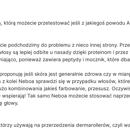
, którą możecie przetestować jeśli z jakiegoś powodu 
ie podchodzimy do problemu z nieco innej strony. Prz
włosy są lepiej odbite u nasady dzięki proteinom i przez
iająco, ponieważ zawiera peptydy i mocznik, które dba
roponuję jeśli skóra jest generalnie zdrowa czy w mi
 z kolei Neboa sprawdzi się w przypadku włosów, któr
użo kombinowania jakieś farbowanie, przesusz. Oczywi
ę wspierają! Tak samo Neboa możecie stosować naprzem
ę głowy.
którzy używają na przerzedzenia dermarollerów, czyli wa