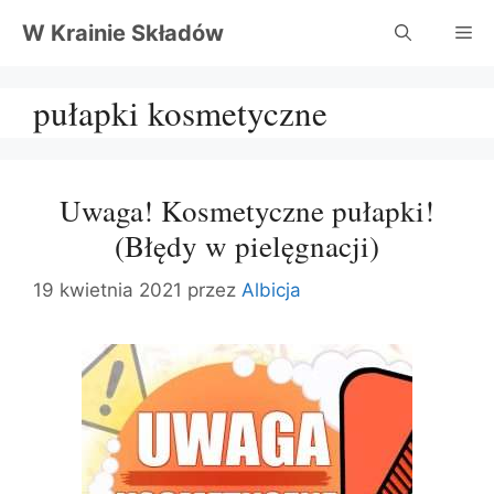
Przejdź
W Krainie Składów
Me
do
treści
pułapki kosmetyczne
Uwaga! Kosmetyczne pułapki!
(Błędy w pielęgnacji)
19 kwietnia 2021
przez
Albicja