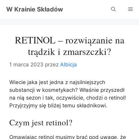
Przejdź
W Krainie Składów
Me
do
treści
RETINOL – rozwiązanie na
trądzik i zmarszczki?
1 marca 2023
przez
Albicja
Wiecie jaka jest jedna z najsilniejszych
substancji w kosmetykach? Właśnie przyszedł
na nią sezon i tak, oczywiście, chodzi o retinol!
Przyjrzyjmy się bliżej temu składnikowi.
Czym jest retinol?
Omawiając retinol musimy brać pod uwagę, że