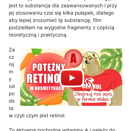
jest to substancja dla zaawansowanych i przy
jej stosowaniu czai się kilka pułapek, dlatego
aby lepiej zrozumieć tę substancję, film
podzieliłam na wygodne fragmenty z częścią
teoretyczną i praktyczną.
Za
cz
nij
m
y
od
po
ds
ta
w czyli czym jest retinol.
To aktywna pochodna witaminy A i należy do