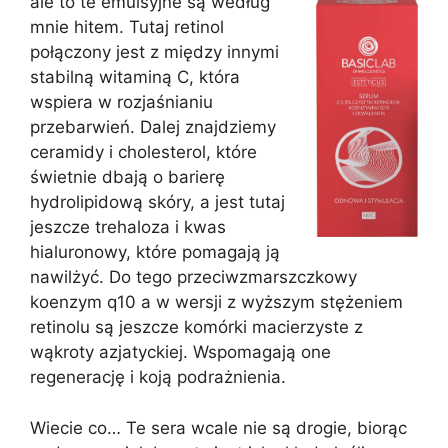
ale to te emulsyjne są według
mnie hitem. Tutaj retinol
połączony jest z między innymi
stabilną witaminą C, która
wspiera w rozjaśnianiu
przebarwień. Dalej znajdziemy
ceramidy i cholesterol, które
świetnie dbają o barierę
hydrolipidową skóry, a jest tutaj
jeszcze trehaloza i kwas
hialuronowy, które pomagają ją
nawilżyć. Do tego przeciwzmarszczkowy
koenzym q10 a w wersji z wyższym stężeniem
retinolu są jeszcze komórki macierzyste z
wąkroty azjatyckiej. Wspomagają one
regenerację i koją podrażnienia.
Wiecie co… Te sera wcale nie są drogie, biorąc