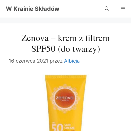
Przejdź
W Krainie Składów
Me
do
treści
Zenova – krem z filtrem
SPF50 (do twarzy)
16 czerwca 2021
przez
Albicja