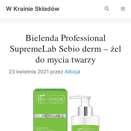
Przejdź
W Krainie Składów
Me
do
treści
Bielenda Professional
SupremeLab Sebio derm – żel
do mycia twarzy
23 kwietnia 2021
przez
Albicja