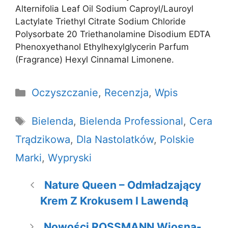
Alternifolia Leaf Oil Sodium Caproyl/Lauroyl
Lactylate Triethyl Citrate Sodium Chloride
Polysorbate 20 Triethanolamine Disodium EDTA
Phenoxyethanol Ethylhexylglycerin Parfum
(Fragrance) Hexyl Cinnamal Limonene.
Kategorie
Oczyszczanie
,
Recenzja
,
Wpis
Tagi
Bielenda
,
Bielenda Professional
,
Cera
Trądzikowa
,
Dla Nastolatków
,
Polskie
Marki
,
Wypryski
Nature Queen – Odmładzający
Krem Z Krokusem I Lawendą
Nowości ROSSMANN Wiosna-