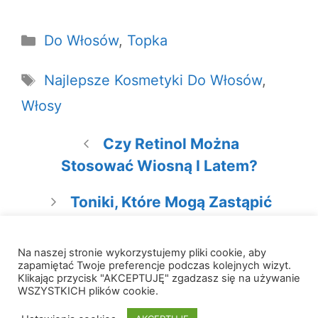
Kategorie
Do Włosów
,
Topka
Tagi
Najlepsze Kosmetyki Do Włosów
,
Włosy
Czy Retinol Można
Stosować Wiosną I Latem?
Toniki, Które Mogą Zastąpić
Serum
Na naszej stronie wykorzystujemy pliki cookie, aby
zapamiętać Twoje preferencje podczas kolejnych wizyt.
Klikając przycisk "AKCEPTUJĘ" zgadzasz się na używanie
WSZYSTKICH plików cookie.
© 2026 W Krainie Składów
• Zbudowany z