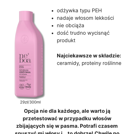
odżywka typu PEH
nadaje włosom lekkości
nie obciąża
dość trudno wycisnąć
produkt
Najciekawsze w składzie:
ceramidy, proteiny roślinne
29zł/300ml
Opcja nie dla każdego, ale warto ją
przetestować w przypadku włosów
zbijających się w pasma. Potrafi czasem
spuszyć mi włosy i… to dobrze! Chwilę po