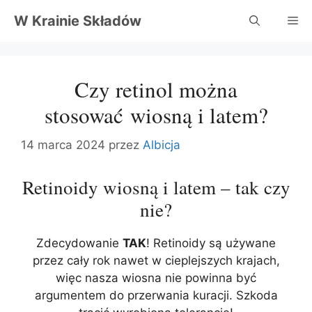
Przejdź
W Krainie Składów
Me
do
treści
Czy retinol można
stosować wiosną i latem?
14 marca 2024
przez
Albicja
Retinoidy wiosną i latem – tak czy
nie?
Zdecydowanie
TAK
! Retinoidy są używane
przez cały rok nawet w cieplejszych krajach,
więc nasza wiosna nie powinna być
argumentem do przerwania kuracji. Szkoda