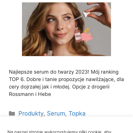
Najlepsze serum do twarzy 2023! Mój ranking
TOP 6. Dobre i tanie propozycje nawilżające, dla
cery dojrzałej jak i młodej. Opcje z drogerii
Rossmann i Hebe
Kategorie
Produkty
,
Serum
,
Topka
Na naszej stronie wykorzystujemy pliki cookie, aby