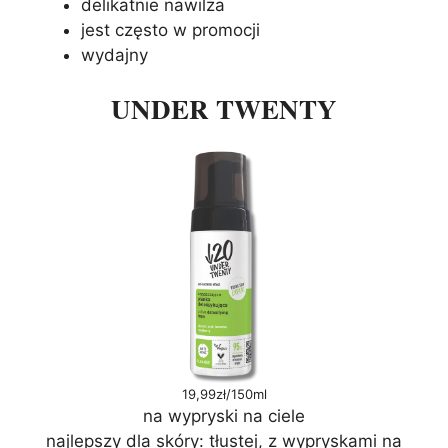
delikatnie nawilża
jest często w promocji
wydajny
UNDER TWENTY
19,99zł/150ml
na wypryski na ciele
najlepszy dla skóry: tłustej, z wypryskami na