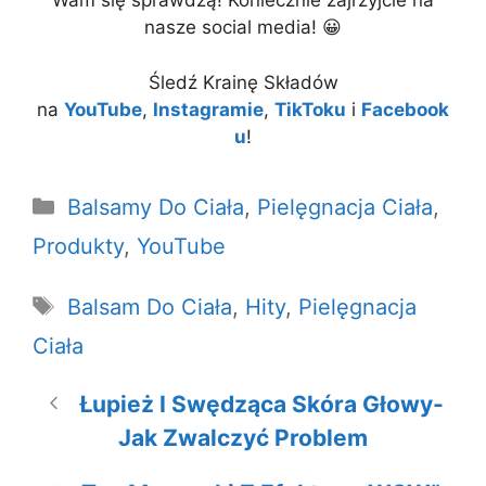
Wam się sprawdzą! Koniecznie zajrzyjcie na
nasze social media! 😀
Śledź Krainę Składów
na
YouTube
,
Instagramie
,
TikToku
i
Facebook
u
!
Kategorie
Balsamy Do Ciała
,
Pielęgnacja Ciała
,
Produkty
,
YouTube
Tagi
Balsam Do Ciała
,
Hity
,
Pielęgnacja
Ciała
Łupież I Swędząca Skóra Głowy-
Jak Zwalczyć Problem