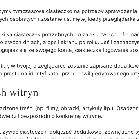
rzymy tymczasowe ciasteczko na potrzeby sprawdzenia 
ch osobistych i zostanie usunięte, kiedy przeglądarka 
lka ciasteczek potrzebnych do zapisu twoich informac
 dwóch dniach, a opcji ekranu po roku. Jeśli zaznaczys
gujesz się ze swojego konta, ciasteczka logowania zos
tykuł, w twojej przeglądarce zostanie zapisane dodatkow
 prostu na identyfikator przed chwilą edytowanego art
ch witryn
dzone treści (np. filmy, obrazki, artykuły itp.). Osadzo
dwiedził bezpośrednio konkretną witrynę.
, używać ciasteczek, dołączać dodatkowe, zewnętrzne s