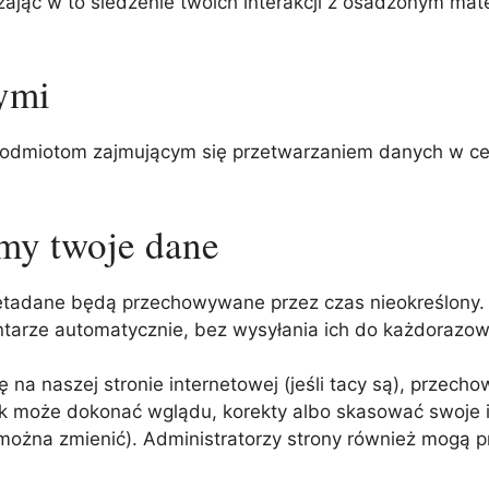
jąc w to śledzenie twoich interakcji z osadzonym mater
nymi
odmiotom zajmującym się przetwarzaniem danych w cel
my twoje dane
 metadane będą przechowywane przez czas nieokreślony.
tarze automatycznie, bez wysyłania ich do każdorazow
ę na naszej stronie internetowej (jeśli tacy są), przec
k może dokonać wglądu, korekty albo skasować swoje i
e można zmienić). Administratorzy strony również mogą p