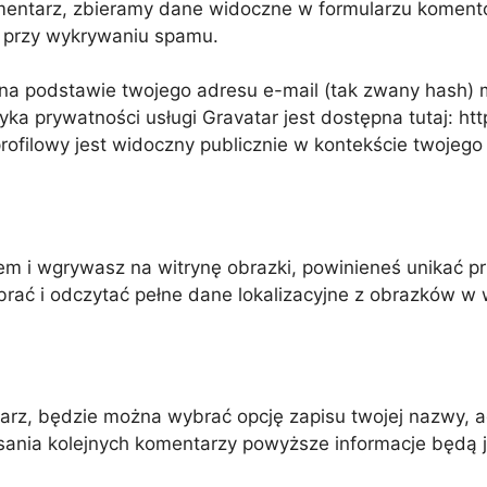
mentarz, zbieramy dane widoczne w formularzu komento
c przy wykrywaniu spamu.
a podstawie twojego adresu e-mail (tak zwany hash) m
yka prywatności usługi Gravatar jest dostępna tutaj: htt
rofilowy jest widoczny publicznie w kontekście twojego
em i wgrywasz na witrynę obrazki, powinieneś unikać p
brać i odczytać pełne dane lokalizacyjne z obrazków w w
tarz, będzie można wybrać opcję zapisu twojej nazwy, a
isania kolejnych komentarzy powyższe informacje będą 