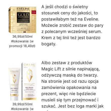
A jeśli chodzi o świetny
stosunek ceny do jakości, to
postawiłabym też na Eveline.
Możecie zrobić zestaw do pary
z polecanym wcześniej serum.
36,99zł/50ml
Krem z tej linii też jest bardzo
#lokowanie (w
bogaty.
promocji 18,49zł)
Albo zestaw z produktów
Magic Lift z silnie napinającą,
odżywczą maską do twarzy.
Na stronie jest od razu opcja
zamówienia opakowania na
prezent, więc nie będziecie
musieli się tym przejmować i
39,99zł/50ml
szukać. Jest bez loga marki jak
#lokowanie (w