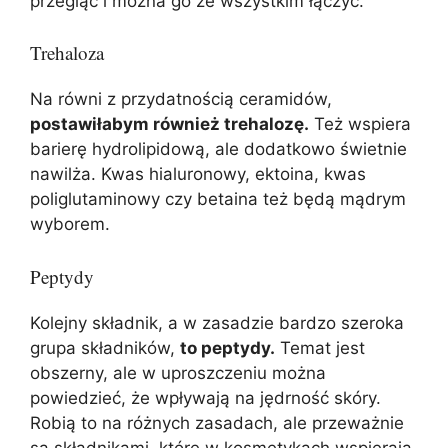
przegiąć i można go ze wszystkim łączyć.
Trehaloza
Na równi z przydatnością ceramidów,
postawiłabym również trehalozę.
Też wspiera
barierę hydrolipidową, ale dodatkowo świetnie
nawilża. Kwas hialuronowy, ektoina, kwas
poliglutaminowy czy betaina też będą mądrym
wyborem.
Peptydy
Kolejny składnik, a w zasadzie bardzo szeroka
grupa składników,
to peptydy.
Temat jest
obszerny, ale w uproszczeniu można
powiedzieć, że wpływają na jędrność skóry.
Robią to na różnych zasadach, ale przeważnie
są składnikami, które w kosmetykach wspierają