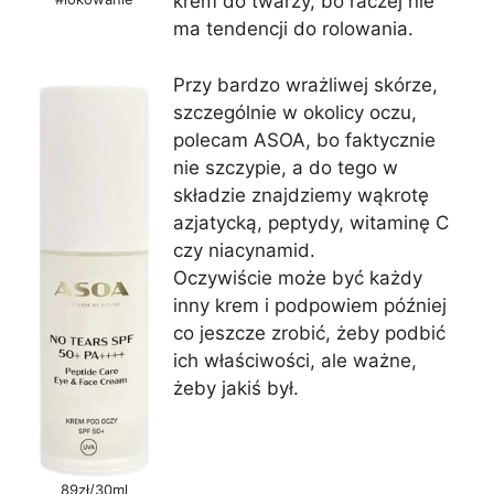
krem do twarzy, bo raczej nie
ma tendencji do rolowania.
Przy bardzo wrażliwej skórze,
szczególnie w okolicy oczu,
polecam ASOA, bo faktycznie
nie szczypie, a do tego w
składzie znajdziemy wąkrotę
azjatycką, peptydy, witaminę C
czy niacynamid.
Oczywiście może być każdy
inny krem i podpowiem później
co jeszcze zrobić, żeby podbić
ich właściwości, ale ważne,
żeby jakiś był.
89zł/30ml