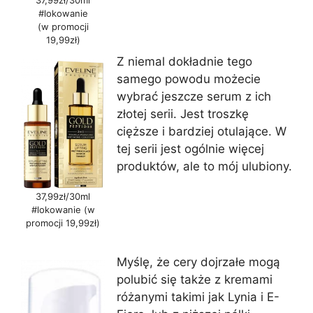
37,99zł/30ml
#lokowanie
(w promocji
19,99zł)
Z niemal dokładnie tego
samego powodu możecie
wybrać jeszcze serum z ich
złotej serii. Jest troszkę
cięższe i bardziej otulające. W
tej serii jest ogólnie więcej
produktów, ale to mój ulubiony.
37,99zł/30ml
#lokowanie (w
promocji 19,99zł)
Myślę, że cery dojrzałe mogą
polubić się także z kremami
różanymi takimi jak Lynia i E-