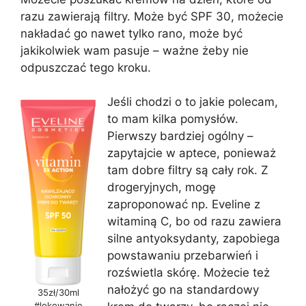
razu zawierają filtry. Może być SPF 30, możecie
nakładać go nawet tylko rano, może być
jakikolwiek wam pasuje – ważne żeby nie
odpuszczać tego kroku.
Jeśli chodzi o to jakie polecam,
to mam kilka pomysłów.
Pierwszy bardziej ogólny –
zapytajcie w aptece, ponieważ
tam dobre filtry są cały rok. Z
drogeryjnych, mogę
zaproponować np. Eveline z
witaminą C, bo od razu zawiera
silne antyoksydanty, zapobiega
powstawaniu przebarwień i
rozświetla skórę. Możecie też
nałożyć go na standardowy
35zł/30ml
#lokowanie