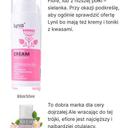
Fiore, lub z niższej półki –
sielanka. Przy okazji podkreślę,
aby ogólnie sprawdzić ofertę
Lynii bo mają też kremy i toniki
z kwasami.
89zł/50ml
To dobra marka dla cery
dojrzałej.Ale wracając do tej
trójki, efiore jest najcięższy i
najbardziej otulający.