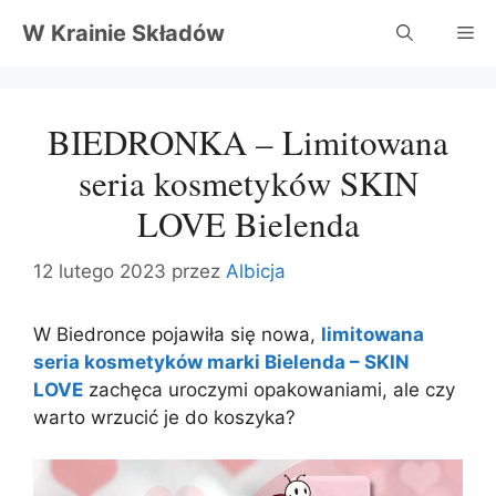
Przejdź
W Krainie Składów
Me
do
treści
BIEDRONKA – Limitowana
seria kosmetyków SKIN
LOVE Bielenda
12 lutego 2023
przez
Albicja
W Biedronce pojawiła się nowa,
limitowana
seria kosmetyków marki Bielenda – SKIN
LOVE
zachęca uroczymi opakowaniami, ale czy
warto wrzucić je do koszyka?