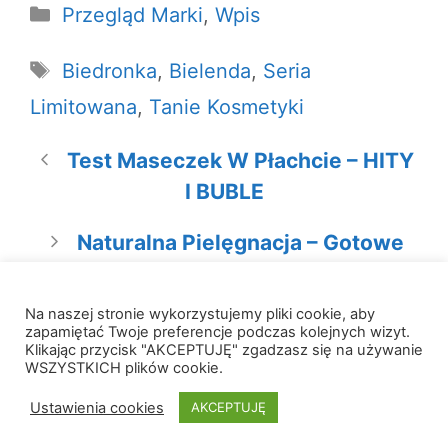
Kategorie
Przegląd Marki
,
Wpis
Tagi
Biedronka
,
Bielenda
,
Seria
Limitowana
,
Tanie Kosmetyki
Test Maseczek W Płachcie – HITY
I BUBLE
Naturalna Pielęgnacja – Gotowe
Plany Pielęgnacyjne
Na naszej stronie wykorzystujemy pliki cookie, aby
zapamiętać Twoje preferencje podczas kolejnych wizyt.
Klikając przycisk "AKCEPTUJĘ" zgadzasz się na używanie
WSZYSTKICH plików cookie.
© 2026 W Krainie Składów
• Zbudowany z
Ustawienia cookies
AKCEPTUJĘ
GeneratePress